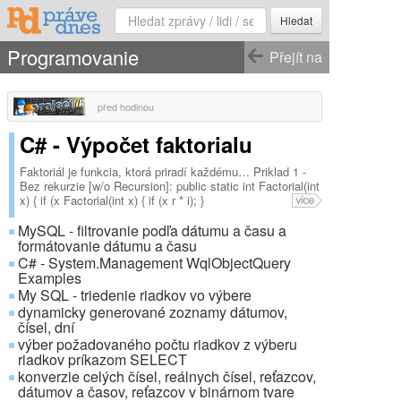
Hledat
Programovanie
Přejít na
před hodinou
C# - Výpočet faktorialu
Faktoriál je funkcia, ktorá priradí každému… Priklad 1 -
Bez rekurzie [w/o Recursion]: public static int Factorial(int
x) { if (x Factorial(int x) { if (x r * i); }
MySQL - filtrovanie podľa dátumu a času a
formátovanie dátumu a času
C# - System.Management WqlObjectQuery
Examples
My SQL - triedenie riadkov vo výbere
dynamicky generované zoznamy dátumov,
čísel, dní
výber požadovaného počtu riadkov z výberu
riadkov príkazom SELECT
konverzie celých čísel, reálnych čísel, reťazcov,
dátumov a časov, reťazcov v binárnom tvare