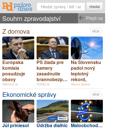
Hledat
Souhrn zpravodajství
Přejít na
Z domova
Európska
PS žiada pre
Na Slovensku
komisia
kamery
padol nový
posudzuje
zasadnutie
teplotný
obavy
brannobezpečnostného
rekord,
týkajúce sa
výboru NR SR
hodnotu má
HNonline.sk
TERAZ.sk
Hlavné Správy
uznesení k
41,6 stupňov
Ekonomické správy
zonáciám
národných
parkov
Júl priniesol
Údržba diaľnic
Maloobchodné