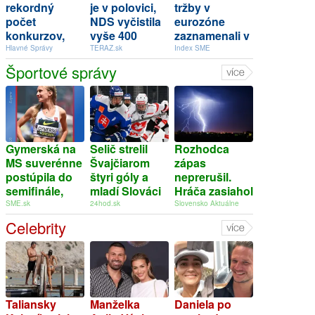
rekordný
je v polovici,
tržby v
počet
NDS vyčistila
eurozóne
konkurzov,
vyše 400
zaznamenali v
medzi
kilometrov
júni pokles
Hlavné Správy
TERAZ.sk
Index SME
skrachovanými
Športové správy
je aj
spoločnosť
spájaná s
kauzou SFZ
Gymerská na
Selič strelil
Rozhodca
MS suverénne
Švajčiarom
zápas
postúpila do
štyri góly a
neprerušil.
semifinále,
mladí Slováci
Hráča zasiahol
mix štafeta
postúpili do
na ihrisku
SME.sk
24hod.sk
Slovensko Aktuálne
vytvorila
semifinále
blesk a na
Celebrity
národný
Hlinka Gretzky
mieste ho
rekord
Cupu
kruto zabil –
VIDEO 18+
Taliansky
Manželka
Daniela po