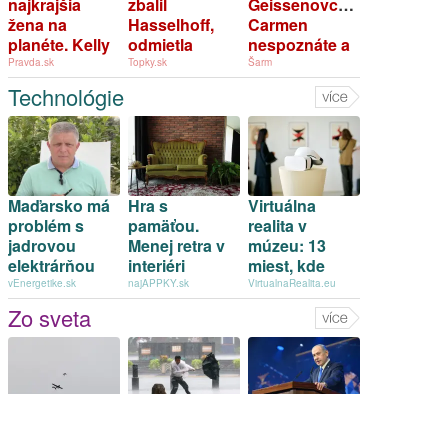
najkrajšia
zbalil
Geissenovcami?
žena na
Hasselhoff,
Carmen
planéte. Kelly
odmietla
nespoznáte a
Brook
Matrix a
strhaný
Pravda.sk
Topky.sk
Šarm
zverejnila
chcela vlastnú
Robert...
Technológie
fotky v
smrť: Dnes
plavkách,
randí s láskou
fanúšikovia sa
z mladosti.
utrhli z reťaze
Maďarsko má
Hra s
Virtuálna
problém s
pamäťou.
realita v
jadrovou
Menej retra v
múzeu: 13
elektrárňou
interiéri
miest, kde
pre nízky stav
znamená viac
história ožíva
vEnergetike.sk
najAPPKY.sk
VirtualnaRealita.eu
Dunaja, Fico
štýlu a menej
pred očami
Zo sveta
vysvetlil
múzejnej
situáciu na
atmosféry
Slovensku –
VIDEO
Európa nie je
Šanghaj zrušil
Netanjahu
dostatočne
najmenej 1300
odmietol plán