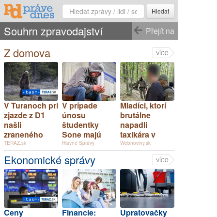
Hledat
Souhrn zpravodajství
Přejít na
Z domova
V Turanoch pri
V prípade
Mladíci, ktorí
zjazde z D1
únosu
brutálne
našli
študentky
napadli
zraneného
Sone majú
taxikára v
muža
odznieť
Seredi, čelia
TERAZ.sk
Hlavné Správy
Webnoviny.sk
záverečné reči
obvineniu z
Ekonomické správy
pokusu o
vraždu –
FOTO
Ceny
Financie:
Upratovačky