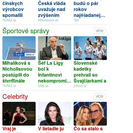
čínskych
Česká vláda
budú o pár
výrobcov
uvažuje nad
rokov
spomalili
zvýšením
naj®iadanejąie.
tempo rastu
valorizácie
M ®e umelá
TERAZ.sk
oPeniazoch.sk
TA3
dôchodkov na
inteligencia
Športové správy
dvojnásobok
nahradi aj
manuálnych
pracovníkov?
(rozhovor)
Mihalíková s
Šéf La Ligy
Slovenské
Nichollsovou
bol k
kadetky
postúpili do
Infantinovi
prehrali so
štvrťfinále
nekompromisný:
Švajčiarkami a
štvorhry v
Jeho éra sa
skončili na 6.
TERAZ.sk
SME.sk
24hod.sk
Toronte
skončila, ničí
mieste. Nikdy
Celebrity
podstatu
neboli vyššie
futbalu
na MS
Vraj je
V lietadle ju
Čo sa stalo s