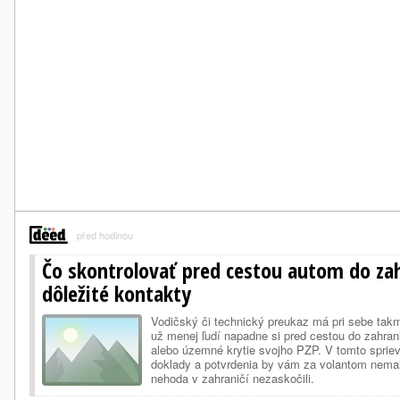
před hodinou
Čo skontrolovať pred cestou autom do zah
dôležité kontakty
Vodičský či technický preukaz má pri sebe tak
už menej ľudí napadne si pred cestou do zahranič
alebo územné krytie svojho PZP. V tomto spri
doklady a potvrdenia by vám za volantom nemali
nehoda v zahraničí nezaskočili.