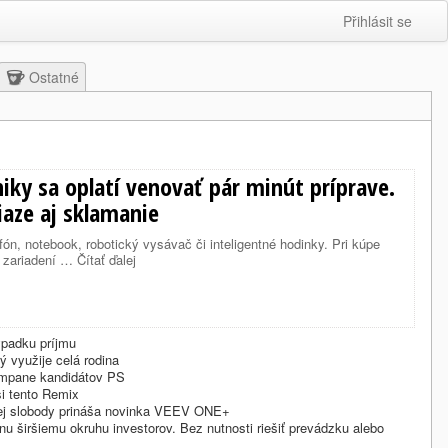
Přihlásit se
Ostatné
ky sa oplatí venovať pár minút príprave.
iaze aj sklamanie
fón, notebook, robotický vysávač či inteligentné hodinky. Pri kúpe
zariadení … Čítať ďalej
ýpadku príjmu
rý využije celá rodina
ampane kandidátov PS
 si tento Remix
nej slobody prináša novinka VEEV ONE+
nu širšiemu okruhu investorov. Bez nutnosti riešiť prevádzku alebo