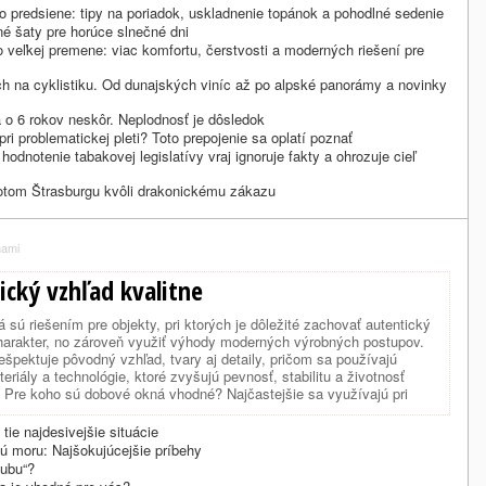
do predsiene: tipy na poriadok, uskladnenie topánok a pohodlné sedenie
tné šaty pre horúce slnečné dni
veľkej premene: viac komfortu, čerstvosti a moderných riešení pre
ch na cyklistiku. Od dunajských viníc až po alpské panorámy a novinky
 o 6 rokov neskôr. Neplodnosť je dôsledok
ri problematickej pleti? Toto prepojenie sa oplatí poznať
 hodnotenie tabakovej legislatívy vraj ignoruje fakty a ohrozuje cieľ
kotom Štrasburgu kvôli drakonickému zákazu
nami
ický vzhľad kvalitne
sú riešením pre objekty, pri ktorých je dôležité zachovať autentický
charakter, no zároveň využiť výhody moderných výrobných postupov.
ešpektuje pôvodný vzhľad, tvary aj detaily, pričom sa používajú
riály a technológie, ktoré zvyšujú pevnosť, stabilitu a životnosť
. Pre koho sú dobové okná vhodné? Najčastejšie sa využívajú pri
ci…
 tie najdesivejšie situácie
 moru: Najšokujúcejšie príbehy
zubu“?