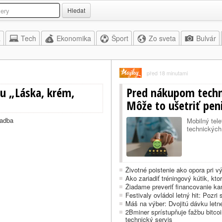
Hledat
a
Tech
Ekonomika
Šport
Zo sveta
Bulvár
před 18 minutami
u „Láska, krém,
Pred nákupom techni
Môže to ušetriť pen
ladba
Mobilný tele
technických 
Životné poistenie ako opora pri v
Ako zariadiť tréningový kútik, kto
Žiadame preveriť financovanie k
Festivaly ovládol letný hit: Pozri
Máš na výber: Dvojitú dávku let
2Bminer sprístupňuje ťažbu bitcoi
technický servis