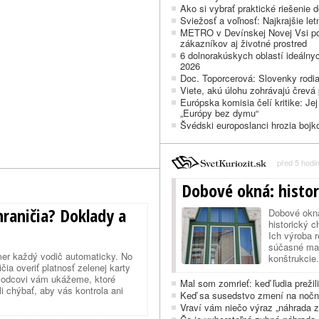
Ako si vybrať praktické riešenie 
Sviežosť a voľnosť: Najkrajšie le
METRO v Devínskej Novej Vsi po 
zákazníkov aj životné prostred
6 dolnorakúskych oblastí ideálny
2026
Doc. Toporcerová: Slovenky rodia
Viete, akú úlohu zohrávajú črevá p
Európska komisia čelí kritike: Jej
„Európy bez dymu“
Švédski europoslanci hrozia boj
před 5 hodi
Dobové okná: histor
raničia? Doklady a
Dobové okná 
historický 
Ich výroba r
súčasné mate
mer každý vodič automaticky. No
konštrukcie
ia overiť platnosť zelenej karty
rekonštruk
evodcovi vám ukážeme, ktoré
Mal som zomrieť: keď ľudia prežili
 chýbať, aby vás kontrola ani
Keď sa susedstvo zmení na nočnú
Vraví vám niečo výraz „náhrada 