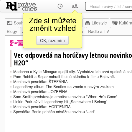
Zde si můžete
Souhrn
Moje
Z domova
Lifestyle
Kultúr
změnit vzhled
Blogy
Zábava
Veda a výskum
Foto
Rádio a TV
OK, rozumím
před 8 minutami
Vec odpovedá na horúčavy letnou novinko
H2O“
Madonna a Kylie Minogue spojili sily. Vychádza ich prvá spoločná sk
Pam Rabbit a Separ nahrali titulnú skladbu k filmu Bojovník
Meninová pesnička: ŠTEFÁNIA
Legendárny album The Beatles sa vracia s novým zvukom
Meninová pesnička: JOZEFÍNA
Sam Smith predstavuje emotívnu novinku "When He's Gone"
Linkin Park oživili legendárny hit „Somewhere I Belong“
Meninová pesnička: HORTENZIA
Speváčka Ronie prináša odvážnu novinku "Jed"