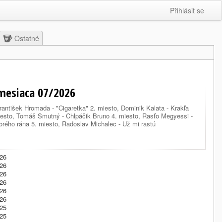
Přihlásit se
Ostatné
mesiaca 07/2026
rantišek Hromada - "Cigaretka" 2. miesto, Dominik Kalata - Krakľa
iesto, Tomáš Smutný - Chlpáčik Bruno 4. miesto, Rasťo Megyessi -
orého rána 5. miesto, Radoslav Michalec - Už mi rastú
026
026
026
026
026
026
025
025