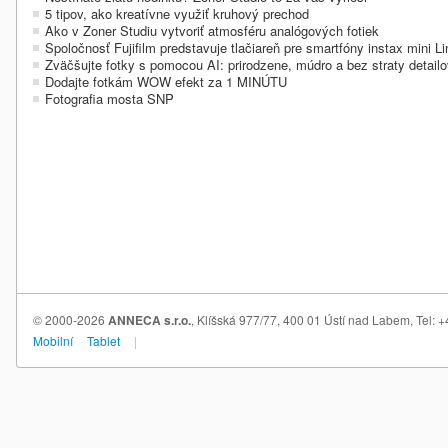
5 tipov, ako kreatívne využiť kruhový prechod
Ako v Zoner Studiu vytvoriť atmosféru analógových fotiek
Spoločnosť Fujifilm predstavuje tlačiareň pre smartfóny instax mini 
Zväčšujte fotky s pomocou AI: prirodzene, múdro a bez straty detail
Dodajte fotkám WOW efekt za 1 MINÚTU
Fotografia mosta SNP
© 2000-2026
ANNECA s.r.o.
, Klíšská 977/77, 400 01 Ústí nad Labem, Tel:
Mobilní
Tablet
|