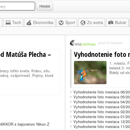
Hledat
a
Tech
Ekonomika
Šport
Zo sveta
Bulvár
před 15 hodinami
od Matúša Plecha –
Vyhodnotenie foto 
1. miesto, F
belasá 3. m
razy tohto sveta. Krásu, silu,
Bdelý od sk
pokoj, vzájomnosť. Pojmy, ktoré
Vyhodnotenie foto mesiaca 06/2
Vyhodnotenie foto mesiaca 05/2
Vyhodnotenie foto mesiaca 04/2
Vyhodnotenie foto mesiaca 03/2
Vyhodnotenie foto mesiaca 02/2
Vyhodnotenie foto mesiaca 01/2
Vyhodnotenie foto mesiaca 12/2
y NIKKOR s bajonetom Nikon Z
Vyhodnotenie foto mesiaca 11/2