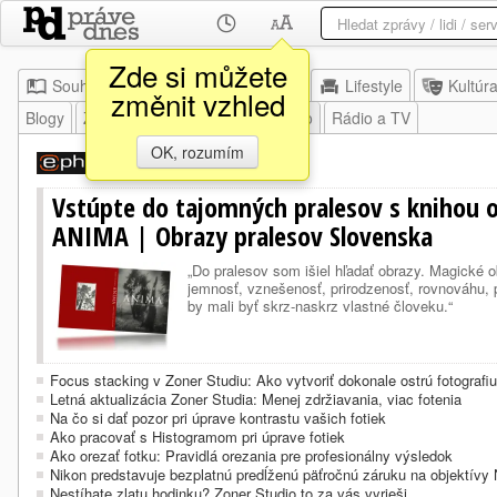
Zde si můžete
Souhrn
Moje
Z domova
Lifestyle
Kultúr
změnit vzhled
Blogy
Zábava
Veda a výskum
Foto
Rádio a TV
OK, rozumím
před 20 minutami
Vstúpte do tajomných pralesov s knihou 
ANIMA | Obrazy pralesov Slovenska
„Do pralesov som išiel hľadať obrazy. Magické ob
jemnosť, vznešenosť, prirodzenosť, rovnováhu, 
by mali byť skrz-naskrz vlastné človeku.“
Focus stacking v Zoner Studiu: Ako vytvoriť dokonale ostrú fotografiu
Letná aktualizácia Zoner Studia: Menej zdržiavania, viac fotenia
Na čo si dať pozor pri úprave kontrastu vašich fotiek
Ako pracovať s Histogramom pri úprave fotiek
Ako orezať fotku: Pravidlá orezania pre profesionálny výsledok
Nikon predstavuje bezplatnú predĺženú päťročnú záruku na objektív
Nestíhate zlatu hodinku? Zoner Studio to za vás vyrieši