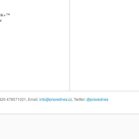
Link+™
ov
 +420 478571021,
Email:
info@pravednes.cz
, Twitter:
@pravednes