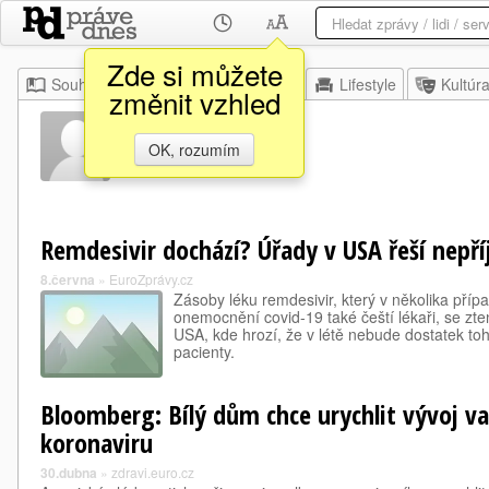
Zde si můžete
Souhrn
Moje
Z domova
Lifestyle
Kultúr
změnit vzhled
Alexi Azar
OK, rozumím
Remdesivir dochází? Úřady v USA řeší nep
8.června
»
EuroZprávy.cz
Zásoby léku remdesivir, který v několika přípa
onemocnění covid-19 také čeští lékaři, se zten
USA, kde hrozí, že v létě nebude dostatek to
pacienty.
Bloomberg: Bílý dům chce urychlit vývoj va
koronaviru
30.dubna
»
zdravi.euro.cz