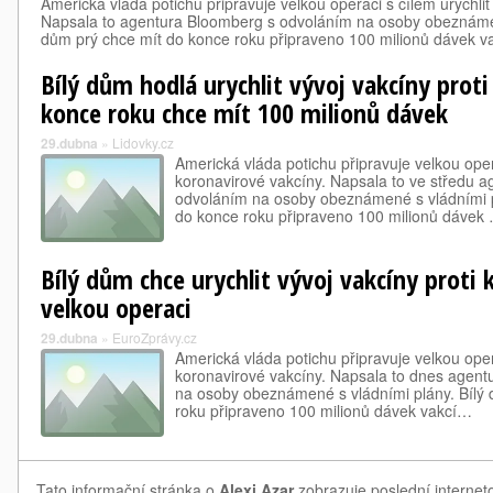
Americká vláda potichu připravuje velkou operaci s cílem urychlit
Napsala to agentura Bloomberg s odvoláním na osoby obeznámen
dům prý chce mít do konce roku připraveno 100 milionů dávek v
Bílý dům hodlá urychlit vývoj vakcíny proti
konce roku chce mít 100 milionů dávek
29.dubna
»
Lidovky.cz
Americká vláda potichu připravuje velkou opera
koronavirové vakcíny. Napsala to ve středu 
odvoláním na osoby obeznámené s vládními p
do konce roku připraveno 100 milionů dávek
Bílý dům chce urychlit vývoj vakcíny proti 
velkou operaci
29.dubna
»
EuroZprávy.cz
Americká vláda potichu připravuje velkou opera
koronavirové vakcíny. Napsala to dnes agen
na osoby obeznámené s vládními plány. Bílý 
roku připraveno 100 milionů dávek vakcí…
Tato informační stránka o
Alexi Azar
zobrazuje poslední interneto