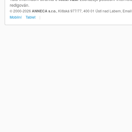
redigován.
© 2000-2026
ANNECA s.r.o.
, Klíšská 977/77, 400 01 Ústí nad Labem,
Email
Mobilní
Tablet
|