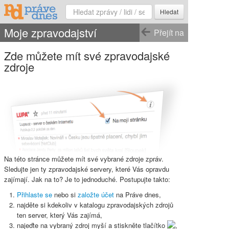
Hledat
Moje zpravodajství
Přejít na
Zde můžete mít své zpravodajské
zdroje
Na této stránce můžete mít své vybrané zdroje zpráv.
Sledujte jen ty zpravodajské servery, které Vás opravdu
zajímají. Jak na to? Je to jednoduché. Postupujte takto:
Přihlaste se
nebo si
založte účet
na Práve dnes,
najděte si kdekoliv v katalogu zpravodajských zdrojů
ten server, který Vás zajímá,
najeďte na vybraný zdroj myší a stiskněte
tlačítko
,