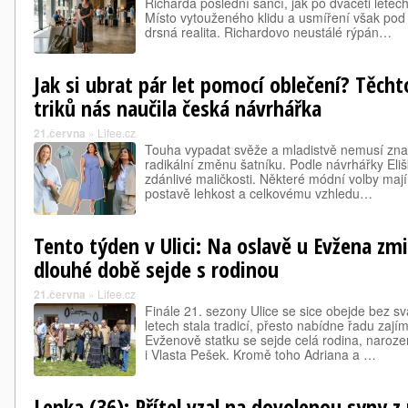
Richarda poslední šancí, jak po dvaceti letec
Místo vytouženého klidu a usmíření však pod 
drsná realita. Richardovo neustálé rýpán…
Jak si ubrat pár let pomocí oblečení? Těch
triků nás naučila česká návrhářka
21.června
»
Lifee.cz
Touha vypadat svěže a mladistvě nemusí zna
radikální změnu šatníku. Podle návrhářky Eli
zdánlivé maličkosti. Některé módní volby mají 
postavě lehkost a celkovému vzhledu…
Tento týden v Ulici: Na oslavě u Evžena zmi
dlouhé době sejde s rodinou
21.června
»
Lifee.cz
Finále 21. sezony Ulice se sice obejde bez sv
letech stala tradicí, přesto nabídne řadu za
Evženově statku se sejde celá rodina, naroze
i Vlasta Pešek. Kromě toho Adriana a …
Lenka (36): Přítel vzal na dovolenou syny z