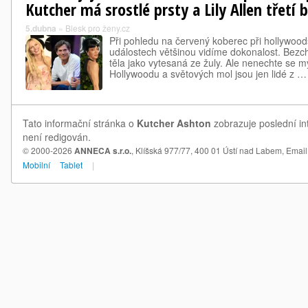
Kutcher má srostlé prsty a Lily Allen třetí
5.dubna
»
Blesk pro ženy.cz
Při pohledu na červený koberec při hollywood
událostech většinou vidíme dokonalost. Bezc
těla jako vytesaná ze žuly. Ale nenechte se mýl
Hollywoodu a světových mol jsou jen lidé z …
Tato informační stránka o
Kutcher Ashton
zobrazuje poslední in
není redigován.
© 2000-2026
ANNECA s.r.o.
, Klíšská 977/77, 400 01 Ústí nad Labem,
Email
Mobilní
Tablet
|