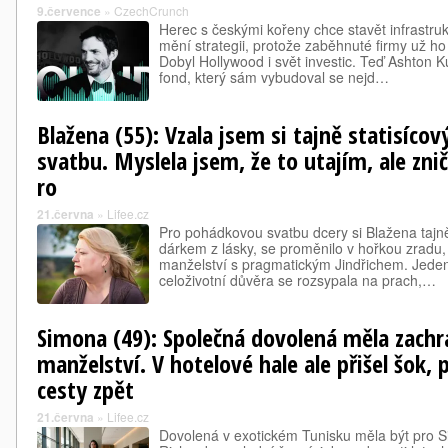
9.července
»
CzechCrunch
Herec s českými kořeny chce stavět infrastruk
mění strategii, protože zaběhnuté firmy už ho
Dobyl Hollywood i svět investic. Teď Ashton K
fond, který sám vybudoval se nejd…
Blažena (55): Vzala jsem si tajně statisícov
svatbu. Myslela jsem, že to utajím, ale zni
ro
21.června
»
Lifee.cz
Pro pohádkovou svatbu dcery si Blažena tajně
dárkem z lásky, se proměnilo v hořkou zradu, kt
manželství s pragmatickým Jindřichem. Jeden 
celoživotní důvěra se rozsypala na prach,…
Simona (49): Společná dovolená měla zachr
manželství. V hotelové hale ale přišel šok,
cesty zpět
21.června
»
Lifee.cz
Dovolená v exotickém Tunisku měla být pro S