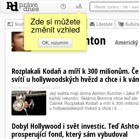
Zde si můžete
Souhrn
Moje
Z domova
Lifestyle
Kultúr
změnit vzhled
Kutcher Ashton
Americký
OK, rozumím
Rozplakali Kodaň a míří k 300 milionům. 
svítí u hollywoodských hvězd a chce i k v
24.července
»
CzechCrunch
Její světla mají doma Ashton Kutcher i Jake P
každý rekordní. Sklárna Bomma chce teď ale o
Článek Rozplakali Kodaň a míří k 300 milion
u hollywoodských hvězd a chce i k …
Dobyl Hollywood i svět investic. Teď Asht
prosperující fond, který sám vybudoval