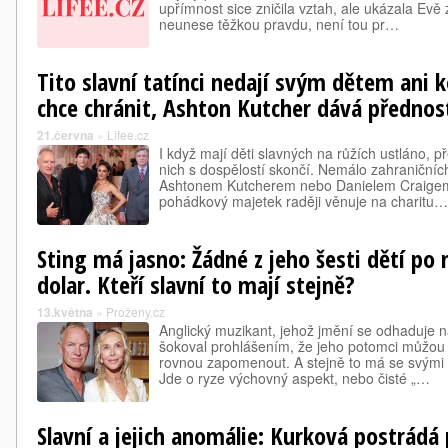
upřímnost sice zničila vztah, ale ukázala Evě 
neunese těžkou pravdu, není tou pr…
Tito slavní tatínci nedají svým dětem ani k
chce chránit, Ashton Kutcher dává přednost
21.června
»
Lifee.cz
I když mají děti slavných na růžích ustláno, 
nich s dospělostí skončí. Nemálo zahraničních 
Ashtonem Kutcherem nebo Danielem Craigem u
pohádkový majetek raději věnuje na charitu…
Sting má jasno: Žádné z jeho šesti dětí po
dolar. Kteří slavní to mají stejně?
13.května
»
Proženy.cz
Anglický muzikant, jehož jmění se odhaduje n
šokoval prohlášením, že jeho potomci můžou
rovnou zapomenout. A stejně to má se svými d
Jde o ryze výchovný aspekt, nebo čisté „…
Slavní a jejich anomálie: Kurková postrádá