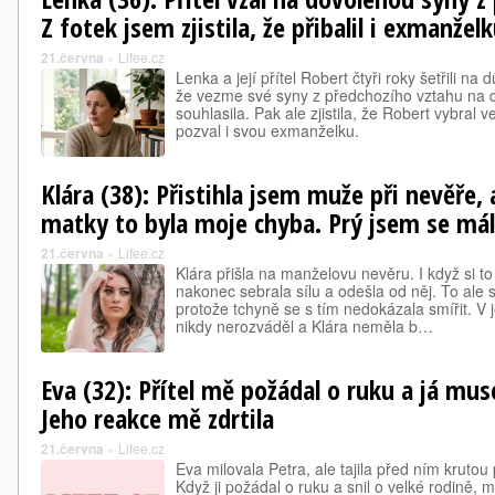
Z fotek jsem zjistila, že přibalil i exmanžel
21.června
»
Lifee.cz
Lenka a její přítel Robert čtyři roky šetřili n
že vezme své syny z předchozího vztahu na 
souhlasila. Pak ale zjistila, že Robert vybral 
pozval i svou exmanželku.
Klára (38): Přistihla jsem muže při nevěře, 
matky to byla moje chyba. Prý jsem se mál
21.června
»
Lifee.cz
Klára přišla na manželovu nevěru. I když si to 
nakonec sebrala sílu a odešla od něj. To ale 
protože tchyně se s tím nedokázala smířit. V j
nikdy nerozváděl a Klára neměla b…
Eva (32): Přítel mě požádal o ruku a já mus
Jeho reakce mě zdrtila
21.června
»
Lifee.cz
Eva milovala Petra, ale tajila před ním krutou
Když ji požádal o ruku a snil o velké rodině, m