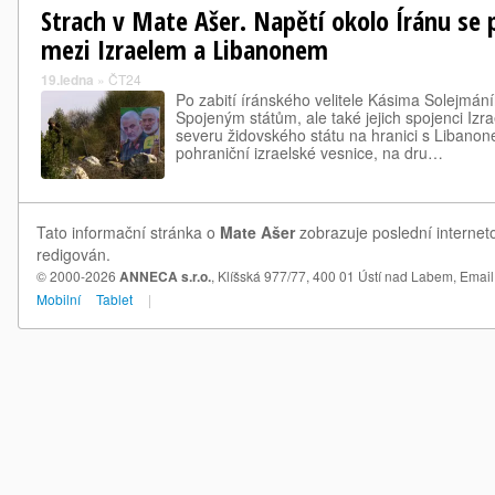
Strach v Mate Ašer. Napětí okolo Íránu se p
mezi Izraelem a Libanonem
19.ledna
»
ČT24
Po zabití íránského velitele Kásima Solejmání
Spojeným státům, ale také jejich spojenci Izrael
severu židovského státu na hranici s Libano
pohraniční izraelské vesnice, na dru…
Tato informační stránka o
Mate Ašer
zobrazuje poslední internet
redigován.
© 2000-2026
ANNECA s.r.o.
, Klíšská 977/77, 400 01 Ústí nad Labem,
Email
Mobilní
Tablet
|