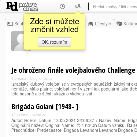
Zde si můžete
Souhrn
Moje
Z domova
Lifestyle
Kultúr
změnit vzhled
Mate Ašer
OK, rozumím
Je ohroženo finále volejbalového Challenge
4.března
»
blog.idnes.cz
Izraelský klubový volejbal se v evropských soutěžích žádnými ex
nemůže. Málo platné, volejbal není v zemi tak populární jako tř
této sezoně ale štěstí ukázalo vlídnou tvář.
Brigáda Golani [1948- ]
13.května
»
valka.cz
Autor: RoBoT Datum: 13.05.2021 22:06:37 + Název: Name: Brigá
Originální název: Original Name: חטיבת גולני Datum vzniku: Raised/Formed: 28.02.1948
Předchůdce: Predecessor: Brigáda Levanoni Levanoni Brigade 