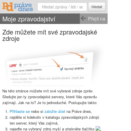
Hledat
Moje zpravodajství
Přejít na
Zde můžete mít své zpravodajské
zdroje
Na této stránce můžete mít své vybrané zdroje zpráv.
Sledujte jen ty zpravodajské servery, které Vás opravdu
zajímají. Jak na to? Je to jednoduché. Postupujte takto:
Přihlaste se
nebo si
založte účet
na Práve dnes,
najděte si kdekoliv v katalogu zpravodajských zdrojů
ten server, který Vás zajímá,
najeďte na vybraný zdroj myší a stiskněte
tlačítko
,