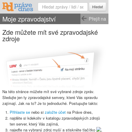
Hledat
Moje zpravodajství
Přejít na
Zde můžete mít své zpravodajské
zdroje
Na této stránce můžete mít své vybrané zdroje zpráv.
Sledujte jen ty zpravodajské servery, které Vás opravdu
zajímají. Jak na to? Je to jednoduché. Postupujte takto:
Přihlaste se
nebo si
založte účet
na Práve dnes,
najděte si kdekoliv v katalogu zpravodajských zdrojů
ten server, který Vás zajímá,
najeďte na vybraný zdroj myší a stiskněte
tlačítko
,