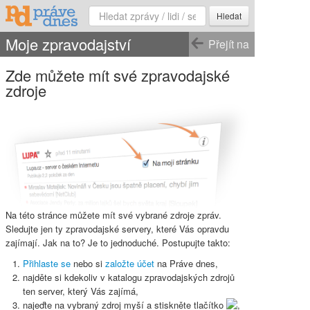
Hledat
Moje zpravodajství
Přejít na
Zde můžete mít své zpravodajské
zdroje
Na této stránce můžete mít své vybrané zdroje zpráv.
Sledujte jen ty zpravodajské servery, které Vás opravdu
zajímají. Jak na to? Je to jednoduché. Postupujte takto:
Přihlaste se
nebo si
založte účet
na Práve dnes,
najděte si kdekoliv v katalogu zpravodajských zdrojů
ten server, který Vás zajímá,
najeďte na vybraný zdroj myší a stiskněte
tlačítko
,