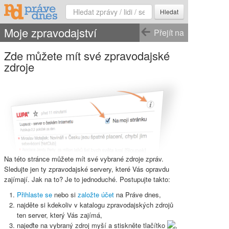
Hledat
Moje zpravodajství
Přejít na
Zde můžete mít své zpravodajské
zdroje
Na této stránce můžete mít své vybrané zdroje zpráv.
Sledujte jen ty zpravodajské servery, které Vás opravdu
zajímají. Jak na to? Je to jednoduché. Postupujte takto:
Přihlaste se
nebo si
založte účet
na Práve dnes,
najděte si kdekoliv v katalogu zpravodajských zdrojů
ten server, který Vás zajímá,
najeďte na vybraný zdroj myší a stiskněte
tlačítko
,