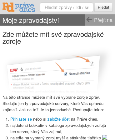
Hledat
Moje zpravodajství
Přejít na
Zde můžete mít své zpravodajské
zdroje
Na této stránce můžete mít své vybrané zdroje zpráv.
Sledujte jen ty zpravodajské servery, které Vás opravdu
zajímají. Jak na to? Je to jednoduché. Postupujte takto:
Přihlaste se
nebo si
založte účet
na Práve dnes,
najděte si kdekoliv v katalogu zpravodajských zdrojů
ten server, který Vás zajímá,
najeďte na vybraný zdroj myší a stiskněte
tlačítko
,