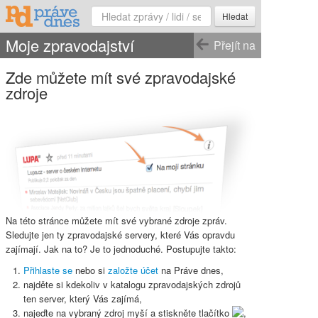
Hledat
Moje zpravodajství
Přejít na
Zde můžete mít své zpravodajské
zdroje
Na této stránce můžete mít své vybrané zdroje zpráv.
Sledujte jen ty zpravodajské servery, které Vás opravdu
zajímají. Jak na to? Je to jednoduché. Postupujte takto:
Přihlaste se
nebo si
založte účet
na Práve dnes,
najděte si kdekoliv v katalogu zpravodajských zdrojů
ten server, který Vás zajímá,
najeďte na vybraný zdroj myší a stiskněte
tlačítko
,