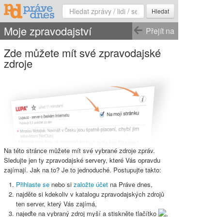
Hledat
Moje zpravodajství
Přejít na
Zde můžete mít své zpravodajské
zdroje
Na této stránce můžete mít své vybrané zdroje zpráv.
Sledujte jen ty zpravodajské servery, které Vás opravdu
zajímají. Jak na to? Je to jednoduché. Postupujte takto:
Přihlaste se
nebo si
založte účet
na Práve dnes,
najděte si kdekoliv v katalogu zpravodajských zdrojů
ten server, který Vás zajímá,
najeďte na vybraný zdroj myší a stiskněte
tlačítko
,