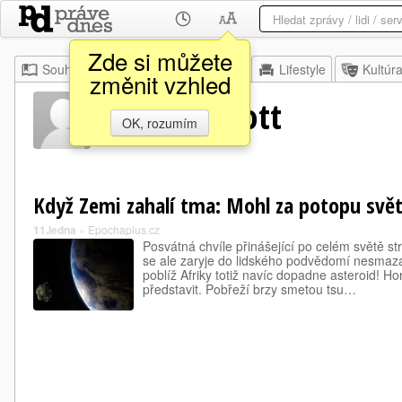
Zde si můžete
Souhrn
Moje
Z domova
Lifestyle
Kultúr
změnit vzhled
Dallas Abbott
OK, rozumím
Když Zemi zahalí tma: Mohl za potopu svět
11.ledna
»
Epochaplus.cz
Posvátná chvíle přinášející po celém světě s
se ale zaryje do lidského podvědomí nesmaz
poblíž Afriky totiž navíc dopadne asteroid! Horš
představit. Pobřeží brzy smetou tsu…