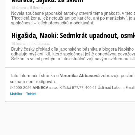
18.února
»
iLiteratura.cz
Novela současné japonské autorky otevírá téma jinakosti, v této
Třicetiletá žena, jež netouží ani po kariéře, ani po manželství, j
společnosti – jejích předsudků a očekávání.
Higašida, Naoki: Sedmkrát upadnout, osmk
16.ledna
»
iLiteratura.cz
Druhý český překlad díla japonského básníka a blogera Naokiho 
odhaluje myšlení lidí, které společnost ještě donedávna považov
Setkání s velmi pestrým a intelektuálně zajímavým světem autist
Tato informační stránka o
Veronika Abbasová
zobrazuje poslední
seznam není redigován.
© 2000-2026
ANNECA s.r.o.
, Klíšská 977/77, 400 01 Ústí nad Labem,
Email
Mobilní
Tablet
|