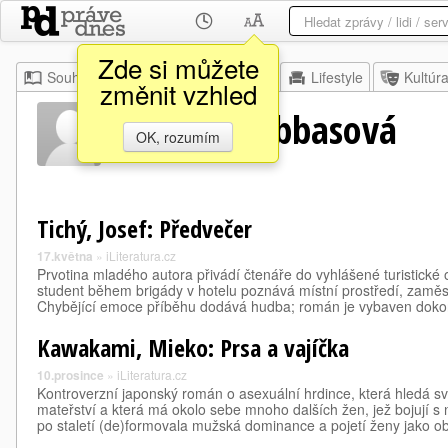
Zde si můžete
Souhrn
Moje
Z domova
Lifestyle
Kultúr
změnit vzhled
Veronika Abbasová
OK, rozumím
Tichý, Josef: Předvečer
17.května
»
iLiteratura.cz
Prvotina mladého autora přivádí čtenáře do vyhlášené turistické 
student během brigády v hotelu poznává místní prostředí, zamě
Chybějící emoce příběhu dodává hudba; román je vybaven dok
Kawakami, Mieko: Prsa a vajíčka
10.prosince
»
iLiteratura.cz
Kontroverzní japonský román o asexuální hrdince, která hledá svo
mateřství a která má okolo sebe mnoho dalších žen, jež bojují s n
po staletí (de)formovala mužská dominance a pojetí ženy jako 