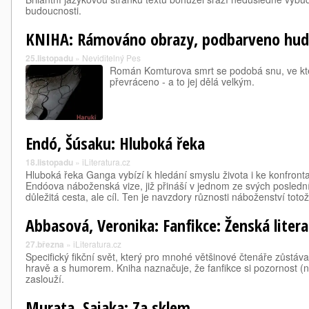
budoucnosti.
KNIHA: Rámováno obrazy, podbarveno hu
25.listopadu
»
Neviditelný Pes
Román Komturova smrt se podobá snu, ve kt
převráceno - a to jej dělá velkým.
Endó, Šúsaku: Hluboká řeka
18.listopadu
»
iLiteratura.cz
Hluboká řeka Ganga vybízí k hledání smyslu života i ke konfrontac
Endóova náboženská vize, již přináší v jednom ze svých posledn
důležitá cesta, ale cíl. Ten je navzdory různosti náboženství toto
Abbasová, Veronika: Fanfikce: Ženská liter
27.března
»
iLiteratura.cz
Specifický fikční svět, který pro mnohé většinové čtenáře zůstáva
hravě a s humorem. Kniha naznačuje, že fanfikce si pozornost (nej
zaslouží.
Murata, Sajaka: Za sklem