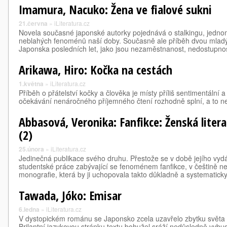
Imamura, Nacuko: Žena ve fialové sukni
21.června
»
iLiteratura.cz
Novela současné japonské autorky pojednává o stalkingu, jedno
neblahých fenoménů naší doby. Současně ale příběh dvou mlad
Japonska posledních let, jako jsou nezaměstnanost, nedostupno
Arikawa, Hiro: Kočka na cestách
1.května
»
iLiteratura.cz
Příběh o přátelství kočky a člověka je místy příliš sentimentální a
očekávání nenáročného příjemného čtení rozhodně splní, a to nej
Abbasová, Veronika: Fanfikce: Ženská liter
(2)
25.února
»
iLiteratura.cz
Jedinečná publikace svého druhu. Přestože se v době jejího vydán
studentské práce zabývající se fenoménem fanfikce, v češtině n
monografie, která by ji uchopovala takto důkladně a systematicky
Tawada, Jóko: Emisar
6.ledna
»
iLiteratura.cz
V dystopickém románu se Japonsko zcela uzavřelo zbytku světa a 
Brilantní jazykovou stránku textu bohužel sráží nedůsledně vybu