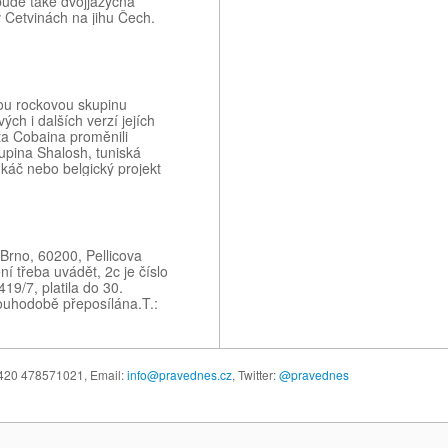
bude také dvojjazyčná
 Cetvinách na jihu Čech.
cího obyvatelstva …
kou rockovou skupinu
ých i dalších verzí jejích
rta Cobaina proměnili
upina Shalosh, tuniská
káč nebo belgický projekt
ie Nirvany o…
Brno, 60200, Pellicova
ní třeba uvádět, 2c je číslo
9/7, platila do 30.
louhodobě přeposílána.T.:
 +420 478571021,
Email:
info@pravednes.cz
, Twitter:
@pravednes