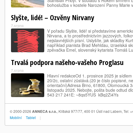
Stanislav Přibyl. V souladu s Rokem smíření 
bohoslužba v kostele Narození Panny Marie v
Připomene vysídlení zdejšího německy mluví
Slyšte, lidé! – Ozvěny Nirvany
7.srpna
V pořadu Slyšte, lidé! si představíme americ
Nirvana, a to prostřednictvím jazzových, folkov
nejslavnějších písní. Uslyšíte, jak skladby Ku
například pianista Brad Mehldau, izraelská sk
zpěvačka Emel, slovenský kytarista Tomáš Lu
Folk Nevermind. Pořad ukáže, že silné melod
Trvalá podpora našeho-vašeho Proglasu
7.srpna
Hlavní redakceOd 1. prosince 2025 je sídlem 
20/2c, ostatní zůstává.(20 je číslo popisné, ne
orientační)Adresa Brno, 61800, Olomoucká 341
listopadu 2025. Nebojte, pošta bude odtud d
543 217 241E: ~8qs5YUS_kBq2Zi4Ys
© 2000-2026
ANNECA s.r.o.
, Klíšská 977/77, 400 01 Ústí nad Labem, Tel:
Mobilní
Tablet
|