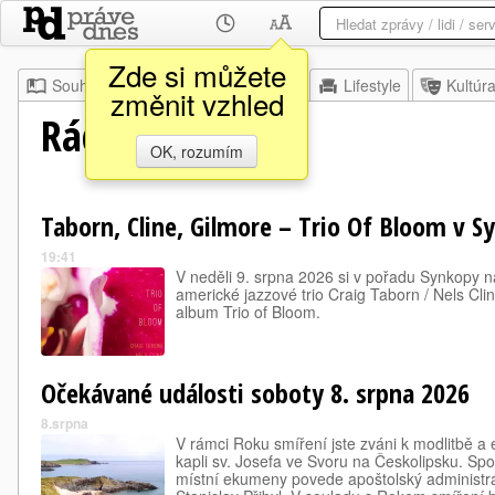
Zde si můžete
Souhrn
Moje
Z domova
Lifestyle
Kultúr
změnit vzhled
Rádio Proglas
OK, rozumím
Taborn, Cline, Gilmore – Trio Of Bloom v 
19:41
V neděli 9. srpna 2026 si v pořadu Synkopy 
americké jazzové trio Craig Taborn / Nels Cli
album Trio of Bloom.
Očekávané události soboty 8. srpna 2026
8.srpna
V rámci Roku smíření jste zváni k modlitbě 
kapli sv. Josefa ve Svoru na Českolipsku. Sp
místní ekumeny povede apoštolský administrá