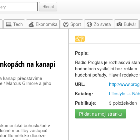
Hledat
a
Tech
Ekonomika
Šport
Zo sveta
Bulvár
Popis:
Synkopách na kanapi
Radio Proglas je rozhlasová stan
hodnotách vysílající bez reklam.
hudební pořady. Hlavní redakce s
na kanapi představíme
ne / Marcus Gilmore a jeho
URL:
http://www.prog
Katalog:
Lifestyle → Ná
Publikuje:
3 položek/den
Přidat na moji stránku
a ekumenické bohoslužbě v
olečné modlitby zástupců
tor litoměřické diecéze