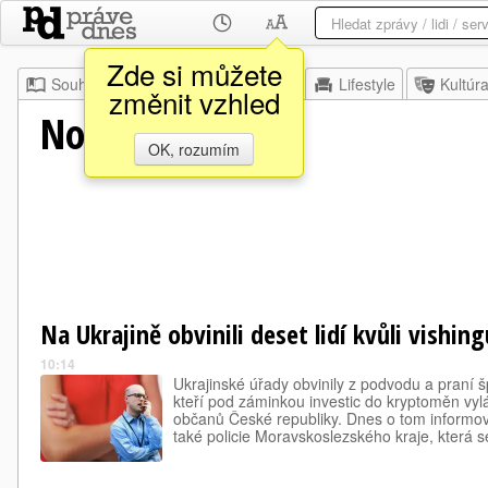
Zde si můžete
Souhrn
Moje
Z domova
Lifestyle
Kultúr
změnit vzhled
Novinky.cz
OK, rozumím
Na Ukrajině obvinili deset lidí kvůli vishin
10:14
Ukrajinské úřady obvinily z podvodu a praní š
kteří pod záminkou investic do kryptoměn vylá
občanů České republiky. Dnes o tom informov
také policie Moravskoslezského kraje, která s