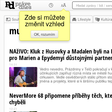
Zde si můžete
Souhrn
Moje
Z domova
Lifestyle
Kultúr
změnit vzhled
musicserver.cz
OK, rozumím
NAžIVO: Kluk z Husovky a Madalen byli na P
pro Marien a Epydemyi důstojnými partne
14:31
Vedro nevedro, Prázdniny v Telči pokračují 
účinkujících zaplňují různá místa ve městě hu
cirkusem. Vedle osvědčených stálic přitom sto
jména a projekty, které si k širšímu publiku te
NeverMore 68 připomene příběhy těch, kteř
chyběli
12:21