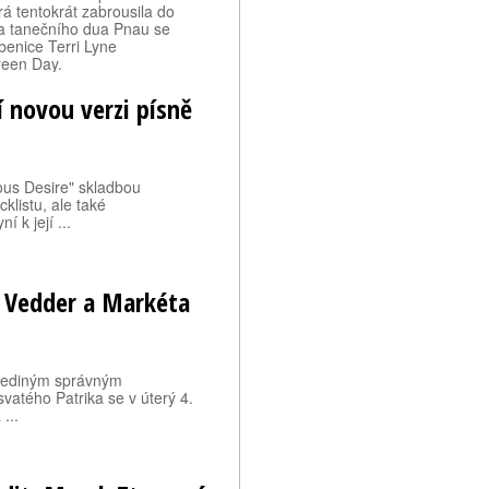
á tentokrát zabrousila do
 a tanečního dua Pnau se
benice Terri Lyne
reen Day.
í novou verzi písně
ous Desire" skladbou
cklistu, ale také
 k její ...
e Vedder a Markéta
 jediným správným
atého Patrika se v úterý 4.
...