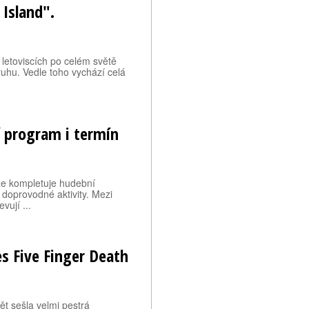
 Island".
 letoviscích po celém světě
uhu. Vedle toho vychází celá
 program i termín
ze kompletuje hudební
 doprovodné aktivity. Mezi
ují ...
s Five Finger Death
t sešla velmi pestrá