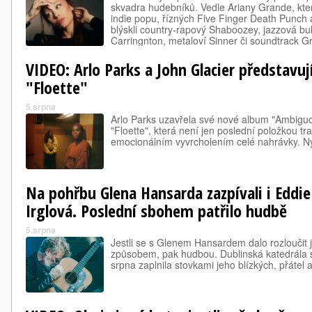
skvadra hudebníků. Vedle Ariany Grande, kter
indie popu, řízných Five Finger Death Punch
blýskli country-rapový Shaboozey, jazzová bu
Carringnton, metaloví Sinner či soundtrack G
VIDEO: Arlo Parks a John Glacier představuj
"Floette"
5.srpna
Arlo Parks uzavřela své nové album "Ambigu
"Floette", která není jen poslední položkou tra
emocionálním vyvrcholením celé nahrávky. Nyní
Na pohřbu Glena Hansarda zazpívali i Eddi
Irglová. Poslední sbohem patřilo hudbě
5.srpna
Jestli se s Glenem Hansardem dalo rozloučit
způsobem, pak hudbou. Dublinská katedrála sv
srpna zaplnila stovkami jeho blízkých, přátel a 