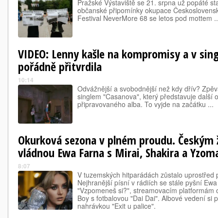
Pražské Výstaviště se 21. srpna už popáté st
občanské připomínky okupace Československ
Festival NeverMore 68 se letos pod mottem ..
VIDEO: Lenny kašle na kompromisy a v sin
pořádně přitvrdila
10:14
Odvážnější a svobodnější než kdy dřív? Zpěv
singlem "Casanova", který představuje další o
připravovaného alba. To vyjde na začátku ...
Okurková sezona v plném proudu. Českým 
vládnou Ewa Farna s Mirai, Shakira a Yzom
8:07
V tuzemských hitparádách zůstalo uprostřed p
Nejhranější písní v rádiích se stále pyšní Ewa
"Vzpomeneš si?", streamovacím platformám op
Boy s fotbalovou "Dai Dai". Albové vedení si
nahrávkou "Exit u palice".