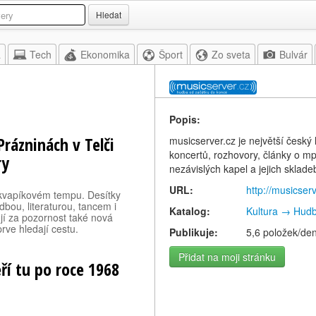
Hledat
a
Tech
Ekonomika
Šport
Zo sveta
Bulvár
Popis:
rázninách v Telči
musicserver.cz je největší česk
koncertů, rozhovory, články o m
ry
nezávislých kapel a jejich sklad
URL:
http://musicserv
v kvapíkovém tempu. Desítky
dbou, literaturou, tancem i
Katalog:
Kultura → Hud
jí za pozornost také nová
prve hledají cestu.
Publikuje:
5,6 položek/de
Přidat na moji stránku
í tu po roce 1968