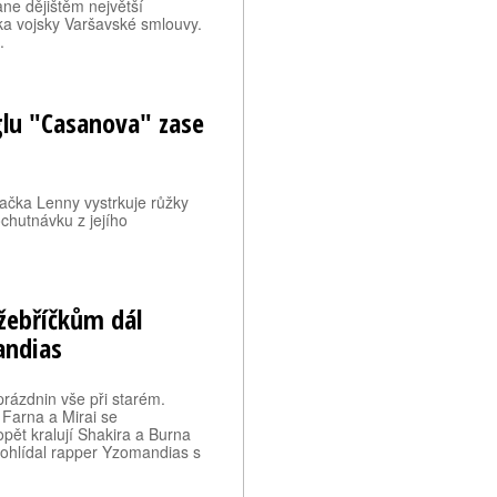
ane dějištěm největší
a vojsky Varšavské smlouvy.
.
glu "Casanova" zase
ačka Lenny vystrkuje růžky
chutnávku z jejího
žebříčkům dál
andias
rázdnin vše při starém.
 Farna a Mirai se
ět kralují Shakira a Burna
 pohlídal rapper Yzomandias s