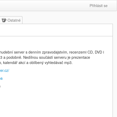
Přihlásit se
Ostatné
ý hudební server s denním zpravodajstvím, recenzemi CD, DVD i
p3 a podobně. Nedílnou součástí serveru je prezentace
eb, kalendář akcí a oblíbený vyhledávač mp3.
er.cz/
ba
n