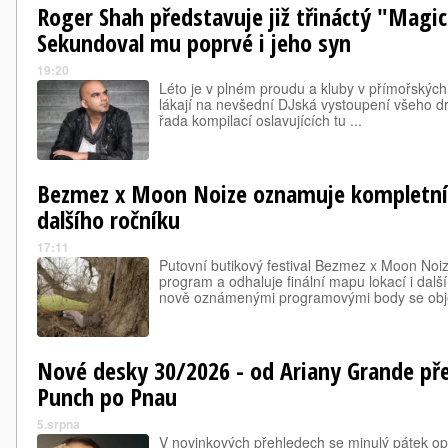
Roger Shah představuje již třináctý "Magic
Sekundoval mu poprvé i jeho syn
19:20
Léto je v plném proudu a kluby v přímořských
lákají na nevšední DJská vystoupení všeho dr
řada kompilací oslavujících tu ...
Bezmez x Moon Noize oznamuje kompletní
dalšího ročníku
17:11
Putovní butikový festival Bezmez x Moon Noi
program a odhaluje finální mapu lokací i další
nově oznámenými programovými body se objev
Nové desky 30/2026 - od Ariany Grande pře
Punch po Pnau
5.srpna
V novinkových přehledech se minulý pátek opě