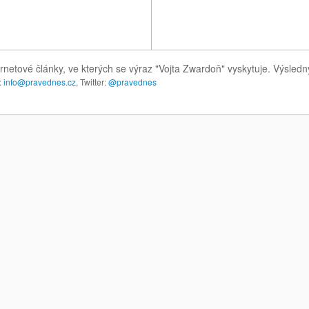
rnetové články, ve kterých se výraz "Vojta Zwardoň" vyskytuje. Výsled
:
info@pravednes.cz
, Twitter:
@pravednes