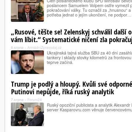
Člen poslaneckého klubu SPD Miroslav Ševčík
poslancem Samuelem Volpem ostře vymezil pro
pokračování války. Tu označil za „hnusnou“ a 
potřeba jednat o jejím ukončení, ne podpor…
„Rusové, těšte se! Zelenskyj schválil další 
vám líbit.“ Systematické ničení zla pokraču
8.srpna
»
ArmádníZpravodaj.cz
Ukrajinská tajná služba SBU za 40 dní zasáhla r
tankery i sklady stovky kilometrů za frontovou l
teprve začíná.
Trump je podlý a hloupý. Kvůli své odporné
Putinovi nepůjde, říká ruský analytik
7.srpna
»
Forum24
Ruský opoziční publicista a analytik Alexand
server Kasparovru.com věnuje červencovém