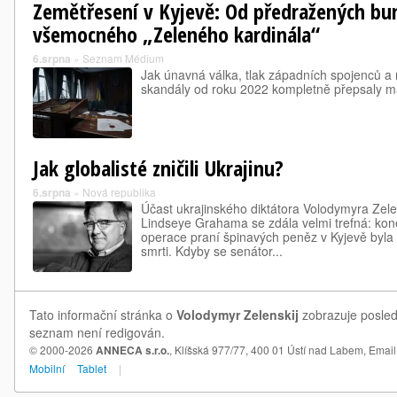
Zemětřesení v Kyjevě: Od předražených bu
všemocného „Zeleného kardinála“
6.srpna
»
Seznam Médium
Jak únavná válka, tlak západních spojenců a 
skandály od roku 2022 kompletně přepsaly ma
Jak globalisté zničili Ukrajinu?
6.srpna
»
Nová republika
Účast ukrajinského diktátora Volodymyra Ze
Lindseye Grahama se zdála velmi trefná: ko
operace praní špinavých peněz v Kyjevě byl
smrti. Kdyby se senátor...
Tato informační stránka o
Volodymyr Zelenskij
zobrazuje posledn
seznam není redigován.
© 2000-2026
ANNECA s.r.o.
, Klíšská 977/77, 400 01 Ústí nad Labem,
Email
Mobilní
Tablet
|