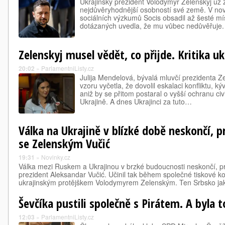
Ukrajinský prezident Volodymyr Zelenskyj už 
nejdůvěryhodnější osobností své země. V n
sociálních výzkumů Socis obsadil až šesté mís
dotázaných uvedla, že mu vůbec nedůvěřuje
Zelenskyj musel vědět, co přijde. Kritika u
20:02
»
ParlamentniListy.cz
Julija Mendelová, bývalá mluvčí prezidenta
vzoru vyčetla, že dovolil eskalaci konfliktu, k
aniž by se přitom postaral o vyšší ochranu civ
Ukrajině. A dnes Ukrajinci za tuto…
Válka na Ukrajině v blízké době neskončí, p
se Zelenským Vučić
19:31
»
Novinky.cz
Válka mezi Ruskem a Ukrajinou v brzké budoucnosti neskončí, pr
prezident Aleksandar Vučić. Učinil tak během společné tiskové 
ukrajinským protějškem Volodymyrem Zelenským. Ten Srbsko jak
Ševčíka pustili společně s Pirátem. A byla t
12:03
»
ParlamentniListy.cz