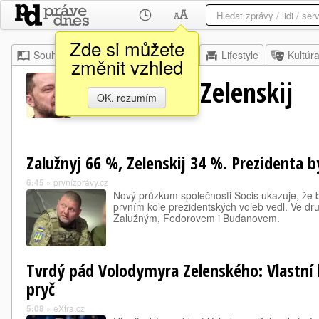
Zde si můžete
Souhrn
Moje
Z domova
Lifestyle
Kultúr
změnit vzhled
Volodymyr Zelenskij
OK, rozumím
Zalužnyj 66 %, Zelenskij 34 %. Prezidenta by
6:45
»
prvnízprávy.cz
Nový průzkum společnosti Socis ukazuje, že b
prvním kole prezidentských voleb vedl. Ve dr
Zalužným, Fedorovem i Budanovem.
Tvrdý pád Volodymyra Zelenského: Vlastní l
pryč
5:08
»
eXtra.cz