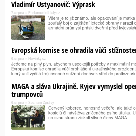
Vladimír Ustyanovič: Výprask
7.srpna
»
ParlamentniListy.cz
Všem je to již známo, ale opakování je matk
zoufalý boj o zajištění letecké obrany narazil
armádní průmysl práskl dveřmi před kyjevsk
Evropská komise se ohradila vůči stížnost
6.srpna
»
Novinky.cz
Jedeme na plný plyn, abychom uspokojili potřeby v maximální m
Evropská komise ohradila vůči prohlášení ukrajinského prezide
který unii vyčítá trojnásobné snížení dodávek střel do protivzdu
MAGA a sláva Ukrajině. Kyjev vymyslel oper
trumpovců
6.srpna
»
Seznam Zprávy
Červený koberec, honosné večeře, ale také
kostelů či návštěva zničeného psího útulku. Uk
na svou stranu získali vlivné členy MAGA.