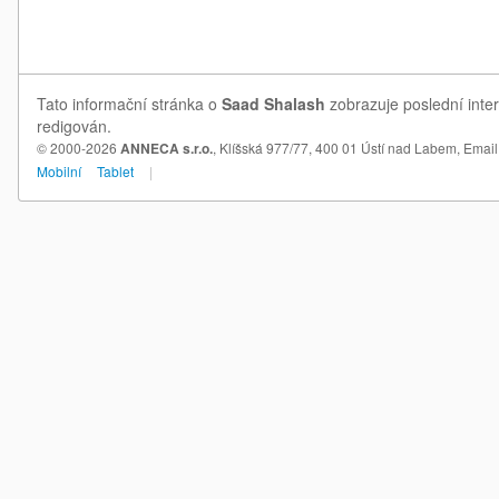
Tato informační stránka o
Saad Shalash
zobrazuje poslední inte
redigován.
© 2000-2026
ANNECA s.r.o.
, Klíšská 977/77, 400 01 Ústí nad Labem,
Email
Mobilní
Tablet
|