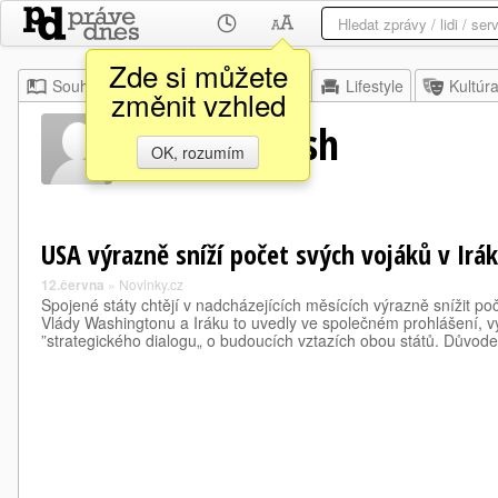
Zde si můžete
Souhrn
Moje
Z domova
Lifestyle
Kultúr
změnit vzhled
Saad Shalash
OK, rozumím
USA výrazně sníží počet svých vojáků v Irá
12.června
»
Novinky.cz
Spojené státy chtějí v nadcházejících měsících výrazně snížit poč
Vlády Washingtonu a Iráku to uvedly ve společném prohlášení, vy
”strategického dialogu„ o budoucích vztazích obou států. Důvod