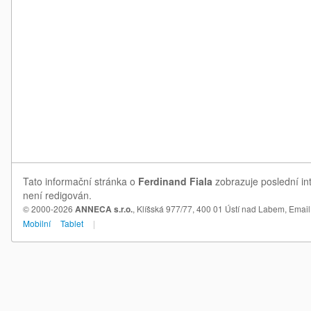
Tato informační stránka o
Ferdinand Fiala
zobrazuje poslední in
není redigován.
© 2000-2026
ANNECA s.r.o.
, Klíšská 977/77, 400 01 Ústí nad Labem,
Email
Mobilní
Tablet
|