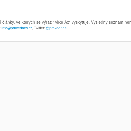
 články, ve kterých se výraz "Mike Ax" vyskytuje. Výsledný seznam nen
:
info@pravednes.cz
, Twitter:
@pravednes