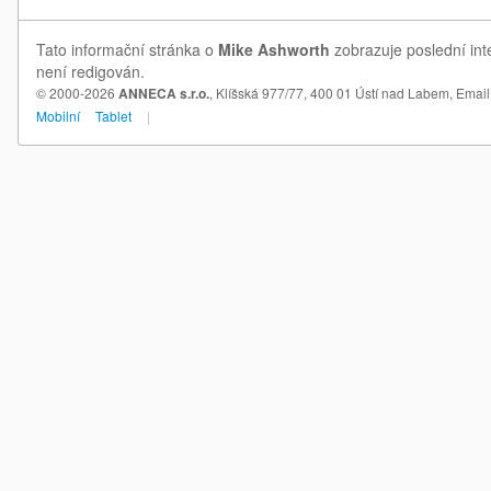
Tato informační stránka o
Mike Ashworth
zobrazuje poslední int
není redigován.
© 2000-2026
ANNECA s.r.o.
, Klíšská 977/77, 400 01 Ústí nad Labem,
Email
Mobilní
Tablet
|