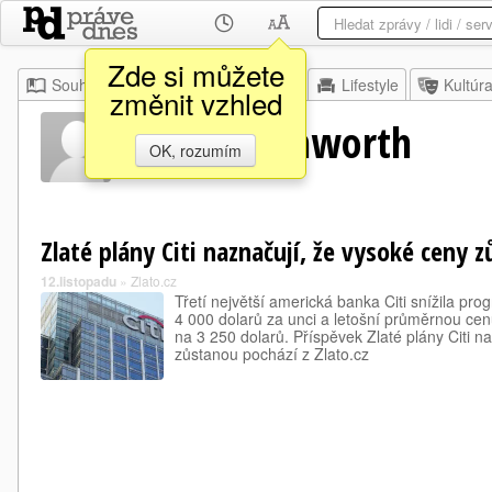
Zde si můžete
Souhrn
Moje
Z domova
Lifestyle
Kultúr
změnit vzhled
Marcus Ashworth
OK, rozumím
Zlaté plány Citi naznačují, že vysoké ceny 
12.listopadu
»
Zlato.cz
Třetí největší americká banka Citi snížila pr
4 000 dolarů za unci a letošní průměrnou ce
na 3 250 dolarů. Příspěvek Zlaté plány Citi n
zůstanou pochází z Zlato.cz