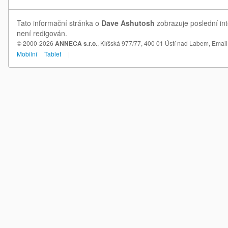
Tato informační stránka o
Dave Ashutosh
zobrazuje poslední in
není redigován.
© 2000-2026
ANNECA s.r.o.
, Klíšská 977/77, 400 01 Ústí nad Labem,
Email
Mobilní
Tablet
|