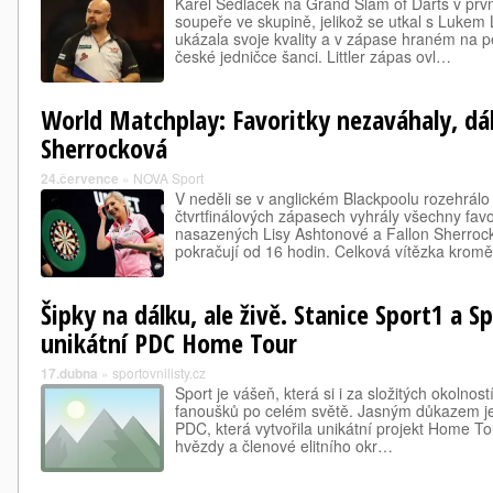
Karel Sedláček na Grand Slam of Darts v prvn
soupeře ve skupině, jelikož se utkal s Lukem 
ukázala svoje kvality a v zápase hraném na p
české jedničce šanci. Littler zápas ovl…
World Matchplay: Favoritky nezaváhaly, dál
Sherrocková
24.července
»
NOVA Sport
V neděli se v anglickém Blackpoolu rozehrál
čtvrtfinálových zápasech vyhrály všechny favo
nasazených Lisy Ashtonové a Fallon Sherrock
pokračují od 16 hodin. Celková vítězka kro
Šipky na dálku, ale živě. Stanice Sport1 a Sp
unikátní PDC Home Tour
17.dubna
»
sportovnilisty.cz
Sport je vášeň, která si i za složitých okolnost
fanoušků po celém světě. Jasným důkazem je 
PDC, která vytvořila unikátní projekt Home To
hvězdy a členové elitního okr…