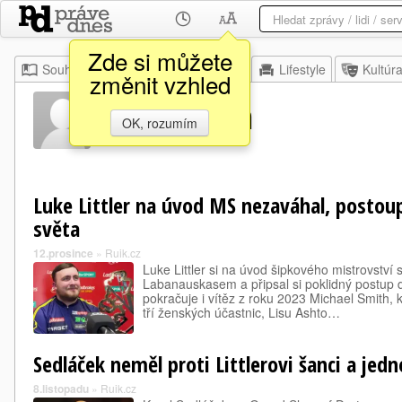
Zde si můžete
Souhrn
Moje
Z domova
Lifestyle
Kultúr
změnit vzhled
Lisa Ashton
OK, rozumím
Luke Littler na úvod MS nezaváhal, postoupi
světa
12.prosince
»
Ruik.cz
Luke Littler si na úvod šipkového mistrovství
Labanauskasem a připsal si poklidný postup d
pokračuje i vítěz z roku 2023 Michael Smith, k
tří ženských účastnic, Lisu Ashto…
Sedláček neměl proti Littlerovi šanci a jed
8.listopadu
»
Ruik.cz