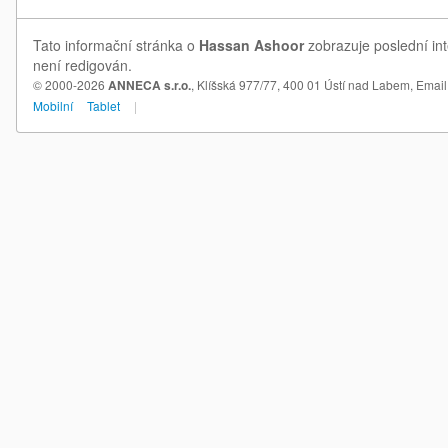
Tato informační stránka o
Hassan Ashoor
zobrazuje poslední in
není redigován.
© 2000-2026
ANNECA s.r.o.
, Klíšská 977/77, 400 01 Ústí nad Labem,
Email
Mobilní
Tablet
|