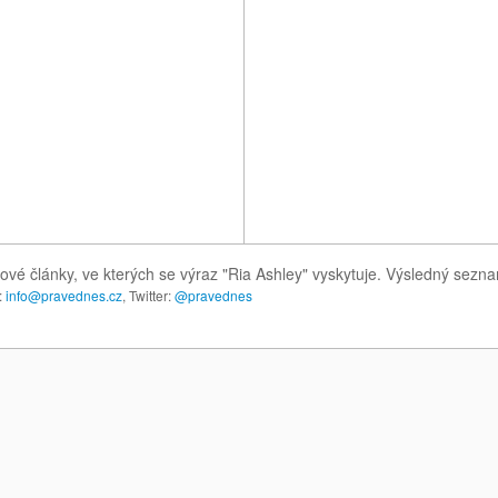
ové články, ve kterých se výraz "Ria Ashley" vyskytuje. Výsledný sezn
:
info@pravednes.cz
, Twitter:
@pravednes