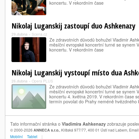
koncertu. V rekordním čase
Nikolaj Luganskij zastoupí duo Ashkenazy
29.dubna
»
Scena.cz
Ze zdravotních důvodů bohužel Vladimir Ashk
měsíční evropské koncertní turné se synem 
koncertu. V rekordním čase
Nikolaj Luganskij vystoupí místo dua Ash
26.dubna
»
Opera PLUS
Ze zdravotních důvodů bohužel Vladimir Ashk
měsíční evropské koncertní turné se synem 
koncertu 4. května 2019. V rekordním čase se
termín povolat do Prahy neméně hvězdného 
Tato informační stránka o
Vladimíra Ashkenazy
zobrazuje posled
© 2000-2026
ANNECA s.r.o.
, Klíšská 977/77, 400 01 Ústí nad Labem,
Email
Mobilní
Tablet
|