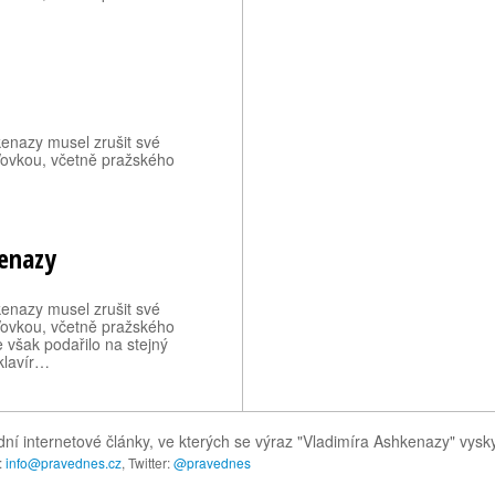
enazy musel zrušit své
Vovkou, včetně pražského
kenazy
enazy musel zrušit své
Vovkou, včetně pražského
 však podařilo na stejný
klavír…
ní internetové články, ve kterých se výraz "Vladimíra Ashkenazy" vysk
:
info@pravednes.cz
, Twitter:
@pravednes