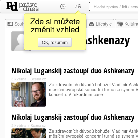
Zde si můžete
Souhrn
Moje
Z domova
Lifestyle
Kultúr
změnit vzhled
Vladimíra Ashkenazy
OK, rozumím
Nikolaj Luganskij zastoupí duo Ashkenazy
5.května
»
Scena.cz
Ze zdravotních důvodů bohužel Vladimir Ashk
měsíční evropské koncertní turné se synem 
koncertu. V rekordním čase
Nikolaj Luganskij zastoupí duo Ashkenazy
2.května
»
Scena.cz
Ze zdravotních důvodů bohužel Vladimir Ashk
měsíční evropské koncertní turné se synem 