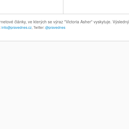
rnetové články, ve kterých se výraz "Victoria Asher" vyskytuje. Výsled
:
info@pravednes.cz
, Twitter:
@pravednes