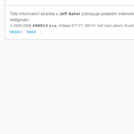
Tato informační stránka o
Jeff Asher
zobrazuje poslední interneto
redigován.
© 2000-2026
ANNECA s.r.o.
, Klíšská 977/77, 400 01 Ústí nad Labem,
Email
Mobilní
Tablet
|