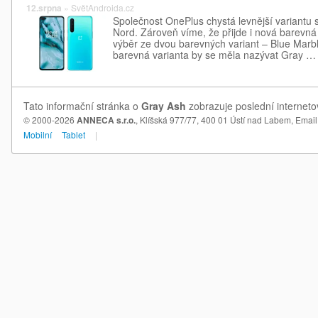
12.srpna
»
SvětAndroida.cz
Společnost OnePlus chystá levnější variantu 
Nord. Zároveň víme, že přijde i nová barevn
výběr ze dvou barevných variant – Blue Marb
barevná varianta by se měla nazývat Gray …
Tato informační stránka o
Gray Ash
zobrazuje poslední interneto
© 2000-2026
ANNECA s.r.o.
, Klíšská 977/77, 400 01 Ústí nad Labem,
Email
Mobilní
Tablet
|