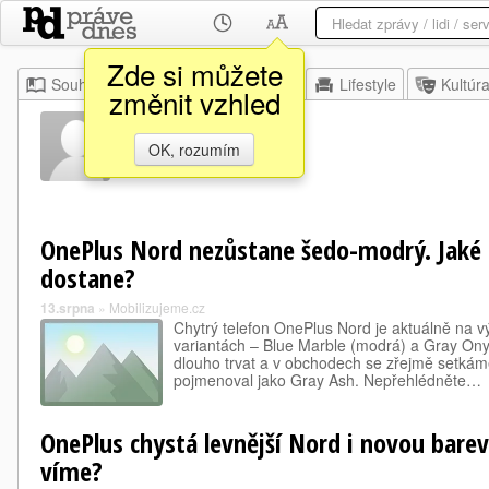
Zde si můžete
Souhrn
Moje
Z domova
Lifestyle
Kultúr
změnit vzhled
Gray Ash
OK, rozumím
OnePlus Nord nezůstane šedo-modrý. Jaké 
dostane?
13.srpna
»
Mobilizujeme.cz
Chytrý telefon OnePlus Nord je aktuálně na 
variantách – Blue Marble (modrá) a Gray Ony
dlouho trvat a v obchodech se zřejmě setkáme
pojmenoval jako Gray Ash. Nepřehlédněte…
OnePlus chystá levnější Nord i novou bare
víme?