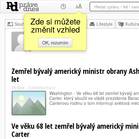
Zde si můžete
Souhrn
Moje
Z domova
Lifestyle
Kultúr
změnit vzhled
Carter Ash
OK, rozumím
Zemřel bývalý americký ministr obrany Ash
let
25.října
»
ČeskéNoviny.cz
Washington - Ve věku 68 let zemřel bývalý am
Carter, který sloužil ve vládě prezidenta Ba
Carterovu rodinu o tom informují světová médi
Ve věku 68 let zemřel bývalý americký min
Carter