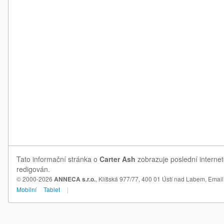
Tato informační stránka o
Carter Ash
zobrazuje poslední internet
redigován.
© 2000-2026
ANNECA s.r.o.
, Klíšská 977/77, 400 01 Ústí nad Labem,
Email
Mobilní
Tablet
|