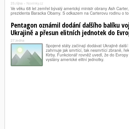
25.října
»
Novinky.cz
Ve věku 68 let zemřel bývalý americký ministr obrany Ash Carter, 
prezidenta Baracka Obamy. S odkazem na Carterovu rodinu o to
Pentagon oznámil dodání dalšího balíku v
Ukrajině a přesun elitních jednotek do Evr
27.ledna
Spojené státy začínají dodávat Ukrajině další
zahrnuje jak smrtící, tak nesmrtící zbraně, ř
Kirby. Funkcionář rovněž uvedl, že do Evropy
vyslány americké elitní jednotky.