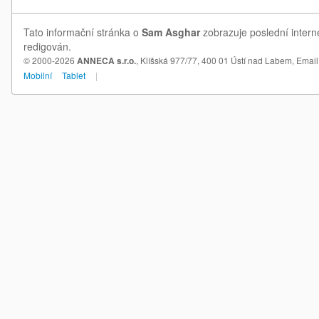
Tato informační stránka o
Sam Asghar
zobrazuje poslední intern
redigován.
© 2000-2026
ANNECA s.r.o.
, Klíšská 977/77, 400 01 Ústí nad Labem,
Email
Mobilní
Tablet
|