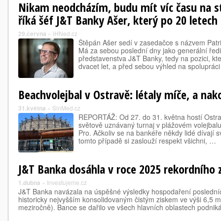
Nikam neodcházím, budu mít víc času na s
říká šéf J&T Banky Ašer, který po 20 letech
29.června
»
iHNed.cz
Štěpán Ašer sedí v zasedačce s názvem Patri
Má za sebou poslední dny jako generální ředi
představenstva J&T Banky, tedy na pozici, kt
dvacet let, a před sebou výhled na spolupráci 
Beachvolejbal v Ostravě: létaly míče, a nak
31.května
»
SinMed.cz
REPORTÁŽ: Od 27. do 31. května hostí Ostrav
světově uznávaný turnaj v plážovém volejba
Pro. Ačkoliv se na bankéře někdy lidé dívají s
tomto případě si zaslouží respekt všichni, …
J&T Banka dosáhla v roce 2025 rekordního z
1.dubna
»
Investujeme.cz
J&T Banka navázala na úspěšné výsledky hospodaření posledních
historicky nejvyšším konsolidovaným čistým ziskem ve výši 6,5 m
meziročně). Bance se dařilo ve všech hlavních oblastech podni