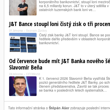
korporátního bankovnictví, stoupl loni meziroč
na 6,5 miliardy korun. J&T to v úterý sdělila v
ostatních tuzemských bank loni ve…
J&T Bance stoupl loni čistý zisk o tři proce
31.března
»
Seznam Zprávy
Čistý zisk banky J&T loni stoupl. Bance se po
ředitele dařilo především v oblastech korporá
bankovnictví.
Od července bude mít J&T Banka nového šéf
Slavomír Beňa
24.března
»
CFOWorld
K 1. červenci 2026 Slavomír Beňa vystřídá Š
pozici generálního ředitele J&T Banky, po sc
členem představenstva. Završí se tak proces 
se banka v posledních letech systematick…
Tato informační stránka o
Štěpán Ašer
zobrazuje poslední intern