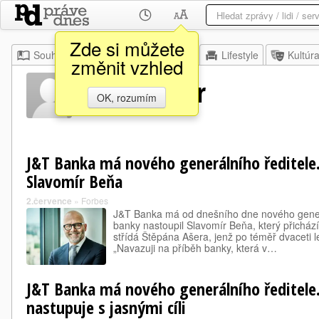
Zde si můžete
Souhrn
Moje
Z domova
Lifestyle
Kultúr
změnit vzhled
Štěpán Ašer
OK, rozumím
J&T Banka má nového generálního ředitele.
Slavomír Beňa
2.července
»
Forbes
J&T Banka má od dnešního dne nového generá
banky nastoupil Slavomír Beňa, který přichází
střídá Štěpána Ašera, jenž po téměř dvaceti l
„Navazuji na příběh banky, která v…
J&T Banka má nového generálního ředitele
nastupuje s jasnými cíli