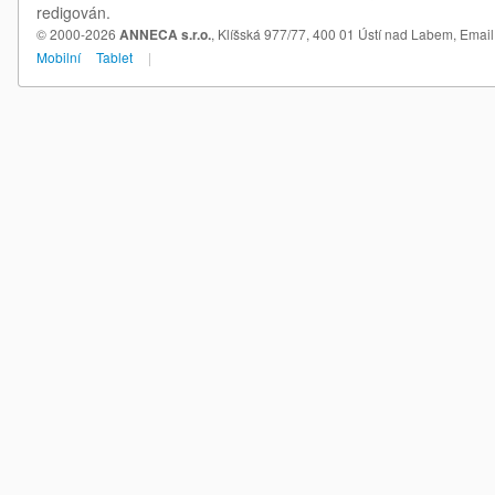
redigován.
© 2000-2026
ANNECA s.r.o.
, Klíšská 977/77, 400 01 Ústí nad Labem,
Email
Mobilní
Tablet
|