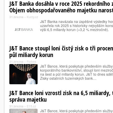
J&T Banka dosáhla v roce 2025 rekordního z
Objem obhospodařovaného majetku narostl
31.března
»
Kurzy.cz
J&T Banka navázala na úspěšné výsledky hos
uzavřela rok 2025 s historicky nejvyšším kon
výši 6,5 miliardy korun (+3,2 % meziročně).
J&T Bance stoupl loni čistý zisk o tři proce
půl miliardy korun
31.března
»
Forbes
J&T Bance, která poskytuje především služby 
korporátního bankovnictví, stoupl loni meziroč
na šest a půl miliardy korun. J&T to dnes sděl
Zisky ostatních tuzemských bank…
J&T Bance loni vzrostl zisk na 6,5 miliardy,
správa majetku
31.března
»
E15.cz
J&T Bance, která poskytuje především služby 