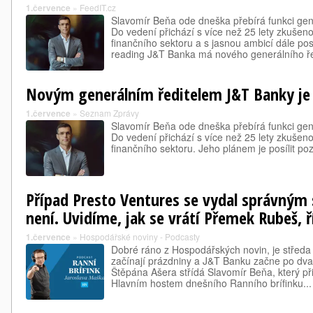
1.července
»
FeedIT.cz
Slavomír Beňa ode dneška přebírá funkci gen
Do vedení přichází s více než 25 lety zkušen
finančního sektoru a s jasnou ambicí dále pos
reading J&T Banka má nového generálního 
Novým generálním ředitelem J&T Banky je
1.července
»
Seznam Zprávy
Slavomír Beňa ode dneška přebírá funkci gen
Do vedení přichází s více než 25 lety zkušen
finančního sektoru. Jeho plánem je posílit poz
Případ Presto Ventures se vydal správný
není. Uvidíme, jak se vrátí Přemek Rubeš, ř
1.července
»
Hospodářské noviny - Podcasty
Dobré ráno z Hospodářských novin, je středa
začínají prázdniny a J&T Banku začne po dvac
Štěpána Ašera střídá Slavomír Beňa, který př
Hlavním hostem dnešního Ranního brífinku...