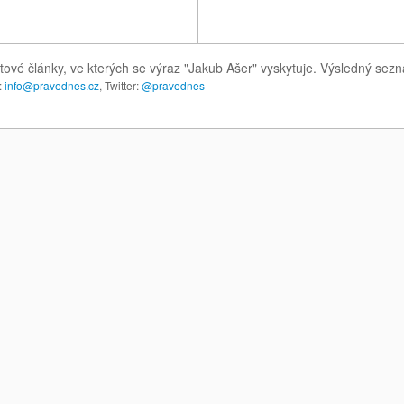
tové články, ve kterých se výraz "Jakub Ašer" vyskytuje. Výsledný sez
:
info@pravednes.cz
, Twitter:
@pravednes