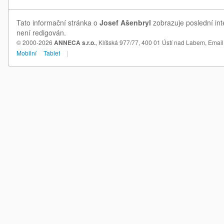
Tato informační stránka o
Josef Ašenbryl
zobrazuje poslední int
není redigován.
© 2000-2026
ANNECA s.r.o.
, Klíšská 977/77, 400 01 Ústí nad Labem,
Email
Mobilní
Tablet
|