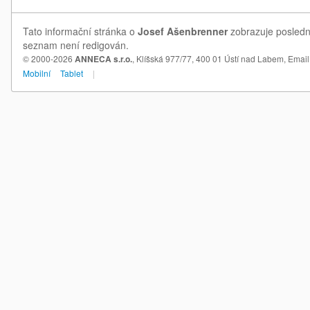
Tato informační stránka o
Josef Ašenbrenner
zobrazuje poslední
seznam není redigován.
© 2000-2026
ANNECA s.r.o.
, Klíšská 977/77, 400 01 Ústí nad Labem,
Email
Mobilní
Tablet
|