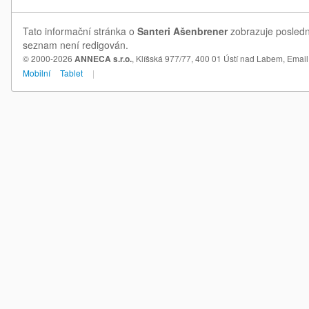
Tato informační stránka o
Santeri Ašenbrener
zobrazuje poslední
seznam není redigován.
© 2000-2026
ANNECA s.r.o.
, Klíšská 977/77, 400 01 Ústí nad Labem,
Email
Mobilní
Tablet
|