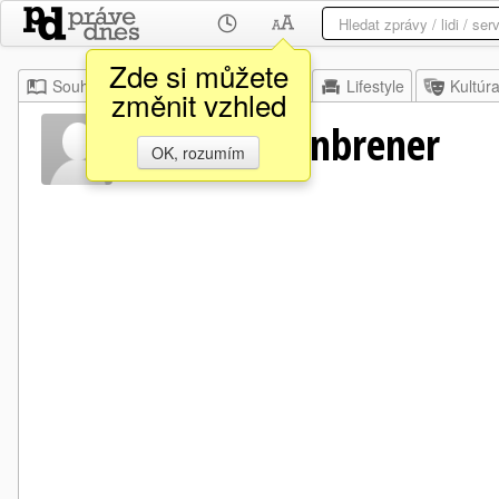
Zde si můžete
Souhrn
Moje
Z domova
Lifestyle
Kultúr
změnit vzhled
Santeri Ašenbrener
OK, rozumím