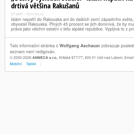
drtivá většina Rakušanů
27.září
»
Novinky.cz
Islám nepatří do Rakouska ani do dalších zemí západního světa,
obyvatel Rakouska. Plných 45 procent se jich domnívá, že by mu
práva jako všichni ostatní v této alpské republice. Vyplývá to z
Tato informační stránka o
Wolfgang Aschauer
zobrazuje posledn
seznam není redigován.
© 2000-2026
ANNECA s.r.o.
, Klíšská 977/77, 400 01 Ústí nad Labem,
Email
Mobilní
Tablet
|