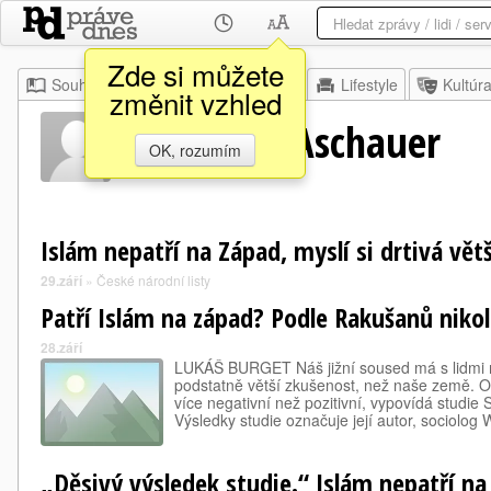
Zde si můžete
Souhrn
Moje
Z domova
Lifestyle
Kultúr
změnit vzhled
Wolfgang Aschauer
OK, rozumím
Islám nepatří na Západ, myslí si drtivá vě
29.září
»
České národní listy
Patří Islám na západ? Podle Rakušanů nikol
28.září
LUKÁŠ BURGET Náš jižní soused má s lidmi
podstatně větší zkušenost, než naše země. O 
více negativní než pozitivní, vypovídá studie 
Výsledky studie označuje její autor, sociolog
„Děsivý výsledek studie.“ Islám nepatří na