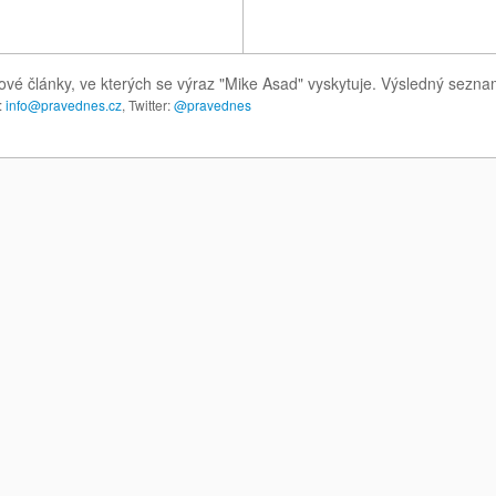
ové články, ve kterých se výraz "Mike Asad" vyskytuje. Výsledný sezna
:
info@pravednes.cz
, Twitter:
@pravednes