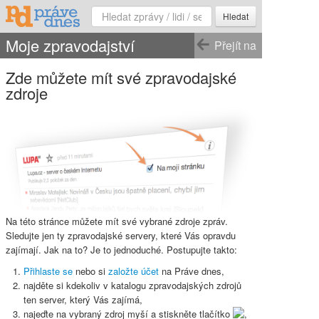
Hledat
Moje zpravodajství
Přejít na
Zde můžete mít své zpravodajské
zdroje
Na této stránce můžete mít své vybrané zdroje zpráv.
Sledujte jen ty zpravodajské servery, které Vás opravdu
zajímají. Jak na to? Je to jednoduché. Postupujte takto:
Přihlaste se
nebo si
založte účet
na Práve dnes,
najděte si kdekoliv v katalogu zpravodajských zdrojů
ten server, který Vás zajímá,
najeďte na vybraný zdroj myší a stiskněte
tlačítko
,