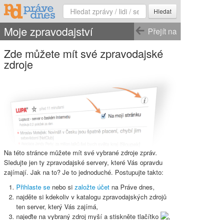
Hledat
Moje zpravodajství
Přejít na
Zde můžete mít své zpravodajské
zdroje
Na této stránce můžete mít své vybrané zdroje zpráv.
Sledujte jen ty zpravodajské servery, které Vás opravdu
zajímají. Jak na to? Je to jednoduché. Postupujte takto:
Přihlaste se
nebo si
založte účet
na Práve dnes,
najděte si kdekoliv v katalogu zpravodajských zdrojů
ten server, který Vás zajímá,
najeďte na vybraný zdroj myší a stiskněte
tlačítko
,