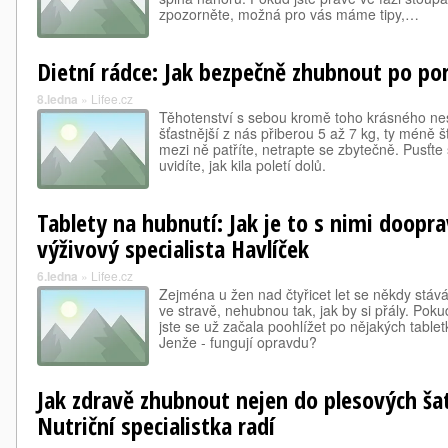
zpozorněte, možná pro vás máme tipy,…
Dietní rádce: Jak bezpečně zhubnout po po
8.ledna
»
Lifee.cz
Těhotenství s sebou kromě toho krásného nese
šťastnější z nás přiberou 5 až 7 kg, ty méně š
mezi ně patříte, netrapte se zbytečně. Pusťt
uvidíte, jak kila poletí dolů.
Tablety na hubnutí: Jak je to s nimi doopra
výživový specialista Havlíček
6.ledna
»
Lifee.cz
Zejména u žen nad čtyřicet let se někdy stává,
ve stravě, nehubnou tak, jak by si přály. Poku
jste se už začala poohlížet po nějakých tabletk
Jenže - fungují opravdu?
Jak zdravě zhubnout nejen do plesových ša
Nutriční specialistka radí