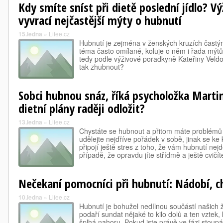
Kdy smíte sníst při dietě poslední jídlo? 
vyvrací nejčastější mýty o hubnutí
15.ledna
»
Lifee.cz
Hubnutí je zejména v ženských kruzích častý
téma často omílané, koluje o něm i řada mýt
tedy podle výživové poradkyně Kateřiny Veldo
tak zhubnout?
Sobci hubnou snáz, říká psycholožka Marti
dietní plány raději odložit?
13.ledna
»
Lifee.cz
Chystáte se hubnout a přitom máte problémů 
udělejte nejdříve pořádek v sobě, jinak se 
připojí ještě stres z toho, že vám hubnutí nejd
případě, že opravdu jíte střídmě a ještě cvičí
Nečekaní pomocníci při hubnutí: Nádobí, c
10.ledna
»
Lifee.cz
Hubnutí je bohužel nedílnou součástí našich ž
podaří sundat nějaké to kilo dolů a ten vztek
šplhá nahoru. Pokud jste právě ve fázi stoupá