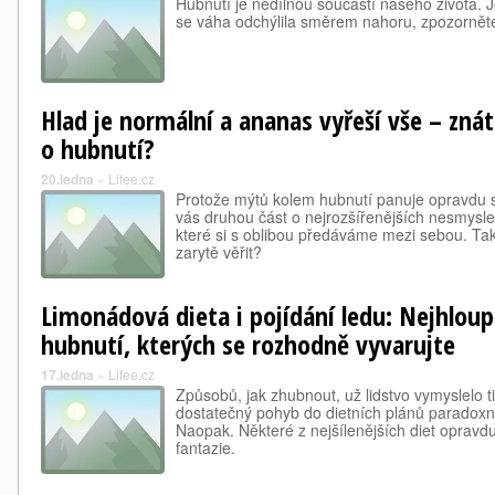
Hubnutí je nedílnou součástí našeho života. Jes
se váha odchýlila směrem nahoru, zpozornět
Hlad je normální a ananas vyřeší vše – znát
o hubnutí?
20.ledna
»
Lifee.cz
Protože mýtů kolem hubnutí panuje opravdu sp
vás druhou část o nejrozšířenějších nesmysle
které si s oblibou předáváme mezi sebou. Ta
zarytě věřit?
Limonádová dieta i pojídání ledu: Nejhloup
hubnutí, kterých se rozhodně vyvarujte
17.ledna
»
Lifee.cz
Způsobů, jak zhubnout, už lidstvo vymyslelo t
dostatečný pohyb do dietních plánů paradoxně 
Naopak. Některé z nejšílenějších diet opravd
fantazie.