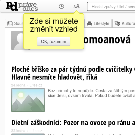
Zde si můžete
Souhrn
Moje
Z domova
Lifestyle
Kultúr
změnit vzhled
Zuzana Aidomoanová
OK, rozumím
Ploché bříško za pár týdnů podle cvičitelky
Hlavně nesmíte hladovět, říká
24.ledna
»
Lifee.cz
Bez námahy to nepůjde. Cesta za štíhlým pas
sice delší, ovšem trvalá. Pokud budete cvičit 
Dietní záškodníci: Pozor na ovoce po ránu 
22.ledna
»
Lifee.cz