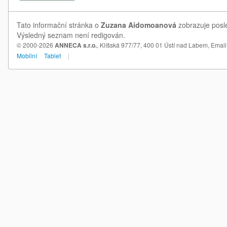
Tato informační stránka o
Zuzana Aidomoanová
zobrazuje posle
Výsledný seznam není redigován.
© 2000-2026
ANNECA s.r.o.
, Klíšská 977/77, 400 01 Ústí nad Labem,
Email
Mobilní
Tablet
|