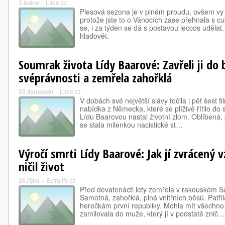
3.ledna
»
Lifee.cz
Plesová sezona je v plném proudu, ovšem vy 
protože jste to o Vánocích zase přehnala s cu
se, i za týden se dá s postavou leccos uděla
hladovět.
Soumrak života Lídy Baarové: Zavřeli ji do b
svéprávnosti a zemřela zahořklá
20.listopadu
»
Lifee.cz
V dobách své největší slávy točila i pět šest f
nabídka z Německa, které se plíživě řítilo do 
Lídu Baarovou nastal životní zlom. Oblíbená
se stala milenkou nacistické st…
Výročí smrti Lídy Baarové: Jak jí zvrácený
ničil život
26.října
»
Extralife.cz
Před devatenácti lety zemřela v rakouském S
Samotná, zahořklá, plná vnitřních běsů. Patř
herečkám první republiky. Mohla mít všechno
zamilovala do muže, který jí v podstatě znič…