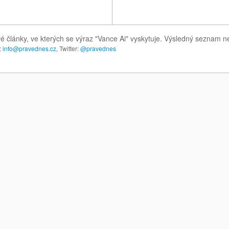
é články, ve kterých se výraz "Vance Ai" vyskytuje. Výsledný seznam n
:
info@pravednes.cz
, Twitter:
@pravednes