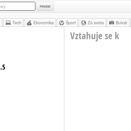
Hledat
a
Tech
Ekonomika
Šport
Zo sveta
Bulvár
Vztahuje se k
.5