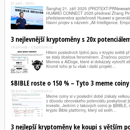
21.září
»
Metro
Šanghaj 21. září 2025 (PROTEXT/PRNewswire
HUAWEI CONNECT 2025 přednesl Zhang Ping'
představenstva společnosti Huawei a generáln
hlavní projev s názvem „All Intelligence: Em
3 nejlevnější kryptoměny s 20x potenciále
14.června
»
CryptoSvet.cz
Hitem posledních týdnů jsou v krypto světě 
se staly doslova fenoménem. Značnou pozornos
Memes a AiDoge, které si dokázaly vytvořit s
Kromě toho je tu však i další projekt…
$BIBLE roste o 150 % – Tyto 3 meme coiny 
26.května
»
CryptoSvet.cz
Meme coiny si v poslední době získaly velkou 
z důvodu obrovského potenciálu poskytovat j
investic. Jedním z takových coinů je $BIBLE, 
krypto Bible platformy, který od svéh…
3 nejlepší kryptoměny ke koupi s větším p