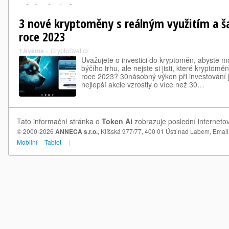
3 nové kryptoměny s reálným využitím a ša
roce 2023
1.května
»
CryptoSvet.cz
Uvažujete o investici do kryptoměn, abyste m
býčího trhu, ale nejste si jisti, které kryptomě
roce 2023? 30násobný výkon při investování
nejlepší akcie vzrostly o více než 30…
Tato informační stránka o
Token Ai
zobrazuje poslední internetov
© 2000-2026
ANNECA s.r.o.
, Klíšská 977/77, 400 01 Ústí nad Labem,
Email
Mobilní
Tablet
|