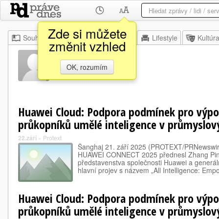
Zde si můžete
Souhrn
Moje
Z domova
Lifestyle
Kultúr
změnit vzhled
Token Ai
OK, rozumím
Huawei Cloud: Podpora podmínek pro výpoč
průkopníků umělé inteligence v průmyslov
22.září
»
Protext
Šanghaj 21. září 2025 (PROTEXT/PRNewswire
HUAWEI CONNECT 2025 přednesl Zhang Ping'
představenstva společnosti Huawei a generáln
hlavní projev s názvem „All Intelligence: Em
Huawei Cloud: Podpora podmínek pro výpoč
průkopníků umělé inteligence v průmyslov